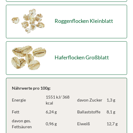
Roggenflocken Kleinblatt
Haferflocken Großblatt
Nährwerte pro 100g:
1551 kJ/ 368
Energie
davon Zucker
1,3 g
kcal
Fett
6,24 g
Ballaststoffe
8,1 g
davon ges.
0,96 g
Eiweiß
12,7 g
Fettsäuren