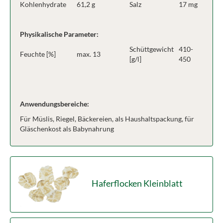
Kohlenhydrate
61,2 g
Salz
17 mg
Physikalische Parameter:
Schüttgewicht
410-
Feuchte [%]
max. 13
[g/l]
450
Anwendungsbereiche:
Für Müslis, Riegel, Bäckereien, als Haushaltspackung, für
Gläschenkost als Babynahrung
Haferflocken Kleinblatt